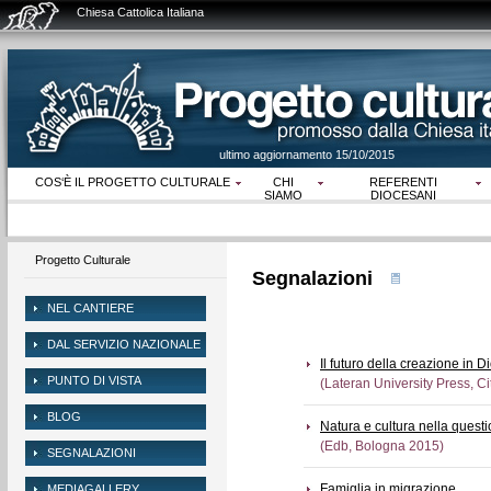
Chiesa Cattolica Italiana
ultimo aggiornamento 15/10/2015
COS‘È IL PROGETTO CULTURALE
CHI
REFERENTI
SIAMO
DIOCESANI
Progetto Culturale
Segnalazioni
NEL CANTIERE
DAL SERVIZIO NAZIONALE
Il futuro della creazione in D
PUNTO DI VISTA
(Lateran University Press, Ci
BLOG
Natura e cultura nella quest
(Edb, Bologna 2015)
SEGNALAZIONI
Famiglia in migrazione
MEDIAGALLERY