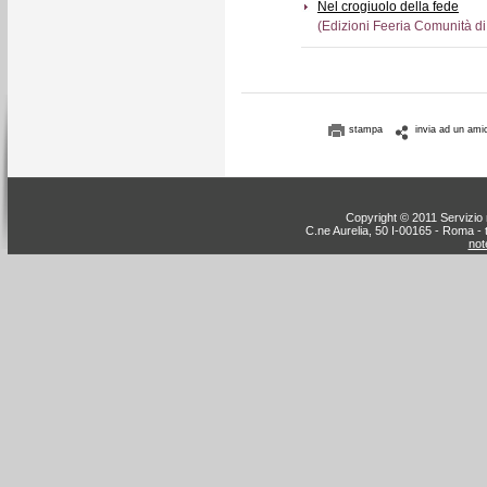
Nel crogiuolo della fede
(Edizioni Feeria Comunità di
stampa
invia ad un ami
Copyright © 2011 Servizio n
C.ne Aurelia, 50 I-00165 - Roma - 
note