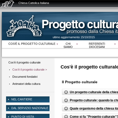
Chiesa Cattolica Italiana
ultimo aggiornamento 15/10/2015
COS‘È IL PROGETTO CULTURALE
CHI
REFERENTI
SIAMO
DIOCESANI
Cos‘è il progetto culturale
Cos'è il progetto cultur
Cos‘è il progetto culturale >
Documenti fondativi
Animatori della cultura
NEL CANTIERE
DAL SERVIZIO NAZIONALE
PUNTO DI VISTA