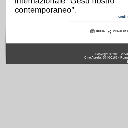
internazionale “Gesù nostro
contemporaneo”.
conti
stampa
invia ad un 
Copyright © 2011 Servizi
C.ne Aurelia, 50 I-00165 - Roma