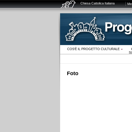
Chiesa Cattolica Italiana
Me
COS‘È IL PROGETTO CULTURALE
S
Foto