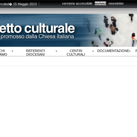
versione accessibile
scrivici
newsletter
rcoled� 15 Maggio 2013
CHI
REFERENTI
CENTRI
DOCUMENTAZIONE
IAMO
DIOCESANI
CULTURALI