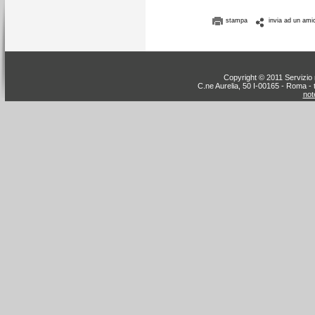
stampa
invia ad un ami
Copyright © 2011 Servizio n
C.ne Aurelia, 50 I-00165 - Roma - 
note