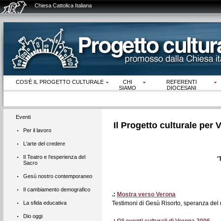
Chiesa Cattolica Italiana
COS‘È IL PROGETTO CULTURALE
CHI
REFERENTI
SIAMO
DIOCESANI
Eventi
Il Progetto culturale pe
Per il lavoro
L‘arte del credere
Il Teatro e l‘esperienza del
'
Sacro
Gesù nostro contemporaneo
Il cambiamento demografico
.:
Mostra verso Verona
La sfida educativa
Testimoni di Gesù Risorto, speranza de
Dio oggi