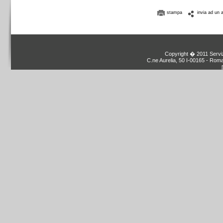
stampa
invia ad un 
Copyright � 2011 Servizi
C.ne Aurelia, 50 I-00165 - Roma